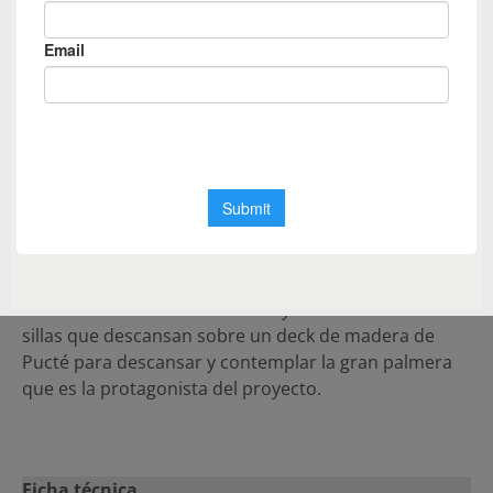
El baño principal es una de las estrellas del proyecto,
la tina es el spot perfecto, pues transmite esa
sensación de estar bañándote al exterior y al mismo
tiempo sentirte en tu propia privacidad. Lavarse la
cara y tener el remate vegetal reflejando en el espejo
es muy relajante.
En el patio se plantean 3 espacios: la biopisicina un
cuerpo de agua para refrescarse bordeada de su
propio jardín que funciona como filtro natural para
su limpieza y recirculación de agua tratada, un
comedor con asador techados y un área con dos
sillas que descansan sobre un deck de madera de
Pucté para descansar y contemplar la gran palmera
que es la protagonista del proyecto.
Ficha técnica