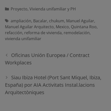
Categorías
Proyecto
,
Vivienda unifamiliar y PH
Etiquetas
ampliación
,
Bacalar
,
chukum
,
Manuel Aguilar
,
Manuel Aguilar Arquitecto
,
Mexico
,
Quintana Roo
,
refacción
,
reforma de vivienda
,
remodelación
,
vivienda unifamiliar
Navegación
Oficinas Unión Europea / Contract
de
Workplaces
entradas
Siau Ibiza Hotel (Port Sant Miquel, Ibiza,
España) por AIA Activitats Instal.lacions
Arquitectòniques