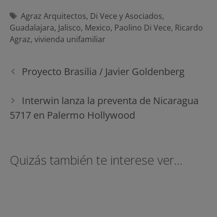
Etiquetas
Agraz Arquitectos
,
Di Vece y Asociados
,
Guadalajara
,
Jalisco
,
Mexico
,
Paolino Di Vece
,
Ricardo
Agraz
,
vivienda unifamiliar
Navegación
Proyecto Brasilia / Javier Goldenberg
de
entradas
Interwin lanza la preventa de Nicaragua
5717 en Palermo Hollywood
Quizás también te interese ver...