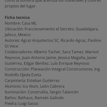
como la sombra que acentúa los materiales y colores
propios del lugar.
Ficha tecnica
Nombre: Casa ML
Ubicación: Fraccionamiento el Secreto, Guadalajara,
Jalisco, Mexico
Autores: Agraz Arquitectos SC, Ricardo Agraz, Paolino
Di Vece
Colaboradores: Alberto Tacher, Sara Tamez, Marisol
Reynoso, Juan Antonio Jaime, Jessica Magaña, Javier
Gutiérrez, Edgar Benítez, Luís Enrique Reynoso
Construcción: Planeación Integral Constructores, Ing.
Rodolfo Ojeda Ezeta
Carpintería: Esteban Gutiérrez
Aluminio: Ico Alum, León Cabrera
Iluminación: Construlita, Sergio Talancón
Baños: Bathaus, Ramsés Galindo
Piedra: Luigi Sasso