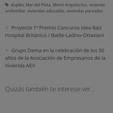
Etiquetas
duplex
,
Mar del Plata
,
Moirë Arquitectos
,
vivienda
unifamiliar
,
viviendas adosadas
,
viviendas pareadas
Navegación
Proyecto 1º Premio Concurso Idea Raíz
de
Hospital Británico / Batlle-Ladino-Ottaviani
entradas
Grupo Dema en la celebración de los 50
años de la Asociación de Empresarios de la
Vivienda AEV
Quizás también te interese ver...