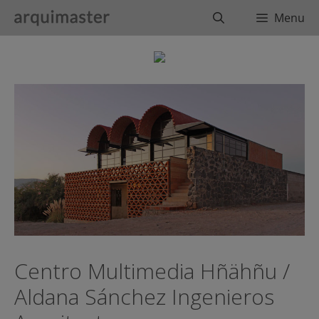
Saltar
Buscar
Menu
al
contenido
Centro Multimedia Hñähñu /
Aldana Sánchez Ingenieros