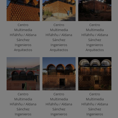
Centro
Centro
Centro
Multimedia
Multimedia
Multimedia
Hñähñu / Aldana
Hñähñu / Aldana
Hñähñu / Aldana
Sánchez
Sánchez
Sánchez
Ingenieros
Ingenieros
Ingenieros
Arquitectos
Arquitectos
Arquitectos
Centro
Centro
Centro
Multimedia
Multimedia
Multimedia
Hñähñu / Aldana
Hñähñu / Aldana
Hñähñu / Aldana
Sánchez
Sánchez
Sánchez
Ingenieros
Ingenieros
Ingenieros