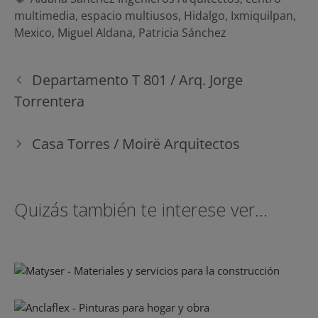
multimedia
,
espacio multiusos
,
Hidalgo
,
Ixmiquilpan
,
Mexico
,
Miguel Aldana
,
Patricia Sánchez
Navegación
Departamento T 801 / Arq. Jorge
de
Torrentera
entradas
Casa Torres / Moirë Arquitectos
Quizás también te interese ver...