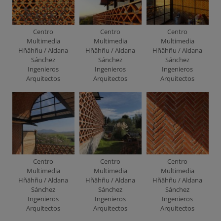
Centro
Centro
Centro
Multimedia
Multimedia
Multimedia
Hñähñu / Aldana
Hñähñu / Aldana
Hñähñu / Aldana
Sánchez
Sánchez
Sánchez
Ingenieros
Ingenieros
Ingenieros
Arquitectos
Arquitectos
Arquitectos
Centro
Centro
Centro
Multimedia
Multimedia
Multimedia
Hñähñu / Aldana
Hñähñu / Aldana
Hñähñu / Aldana
Sánchez
Sánchez
Sánchez
Ingenieros
Ingenieros
Ingenieros
Arquitectos
Arquitectos
Arquitectos