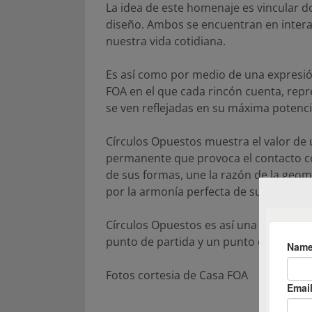
La idea de este homenaje es vincular do
diseño. Ambos se encuentran en inter
nuestra vida cotidiana.
Es así como por medio de una expresió
FOA en el que cada rincón cuenta, repr
se ven reflejadas en su máxima potenci
Círculos Opuestos muestra el valor de 
permanente que provoca el contacto con
de sus formas, une la razón de la geomet
por la armonía perfecta de su figura.
Círculos Opuestos es así una alegoría 
punto de partida y un punto de llegad
Fotos cortesia de Casa FOA