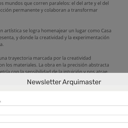
s mundos que corren paralelos: el del arte y el del
acción permanente y colaboran a transformar
n artística se logra homenajear un lugar como Casa
esenta, y donde la creatividad y la experimentación
a.
una trayectoria marcada por la creatividad
 los materiales. La obra en la precisión abstracta
ría con la sensibilidad de la intuición y nos atrae
Newsletter Arquimaster
de ese camino recorrido, durante 30 años, de un
a cuyos logros auspiciamos durarán para siempre.