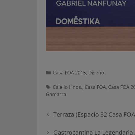
Categorías
Casa FOA 2015
,
Diseño
Etiquetas
Calello Hnos.
,
Casa FOA
,
Casa FOA 2
Gamarra
Navegación
Terraza (Espacio 32 Casa FOA
de
entradas
Gastrocantina La Legendaria /