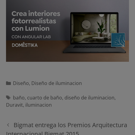
Categorías
Diseño
,
Diseño de iluminacion
Etiquetas
baño
,
cuarto de baño
,
diseño de iluminacion
,
Duravit
,
iluminacion
Navegación
Bigmat entrega los Premios Arquitectura
de
Internacional Bigmat 2015