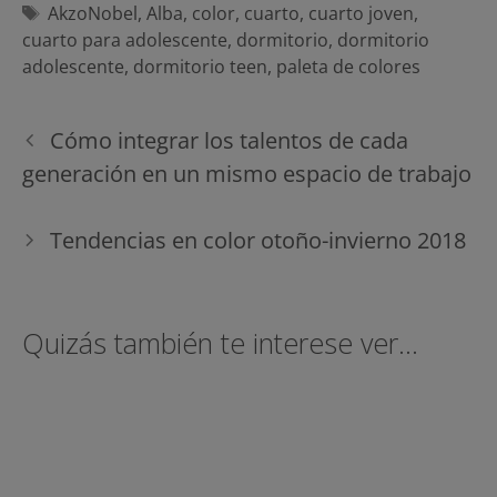
Etiquetas
AkzoNobel
,
Alba
,
color
,
cuarto
,
cuarto joven
,
cuarto para adolescente
,
dormitorio
,
dormitorio
adolescente
,
dormitorio teen
,
paleta de colores
Navegación
Cómo integrar los talentos de cada
de
generación en un mismo espacio de trabajo
entradas
Tendencias en color otoño-invierno 2018
Quizás también te interese ver...