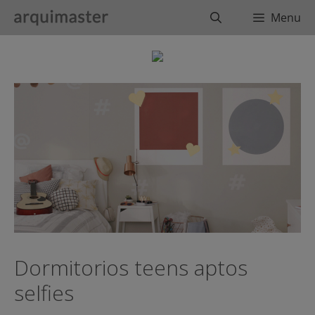
Saltar
Buscar
Menu
al
contenido
Dormitorios teens aptos
selfies