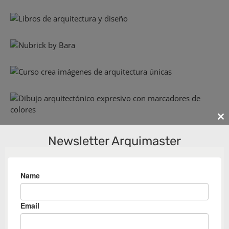
Cl
th
Newsletter Arquimaster
m