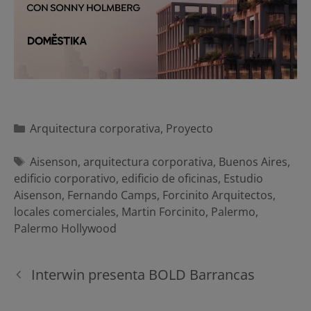
Categorías
Arquitectura corporativa
,
Proyecto
Etiquetas
Aisenson
,
arquitectura corporativa
,
Buenos Aires
,
edificio corporativo
,
edificio de oficinas
,
Estudio
Aisenson
,
Fernando Camps
,
Forcinito Arquitectos
,
locales comerciales
,
Martin Forcinito
,
Palermo
,
Palermo Hollywood
Navegación
Interwin presenta BOLD Barrancas
de
entradas