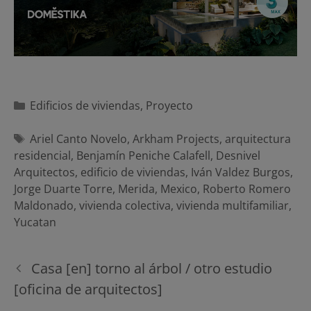
Categorías
Edificios de viviendas
,
Proyecto
Etiquetas
Ariel Canto Novelo
,
Arkham Projects
,
arquitectura
residencial
,
Benjamín Peniche Calafell
,
Desnivel
Arquitectos
,
edificio de viviendas
,
Iván Valdez Burgos
,
Jorge Duarte Torre
,
Merida
,
Mexico
,
Roberto Romero
Maldonado
,
vivienda colectiva
,
vivienda multifamiliar
,
Yucatan
Navegación
Casa [en] torno al árbol / otro estudio
de
[oficina de arquitectos]
entradas