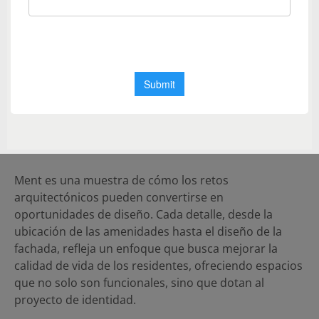
En el último nivel, el rooftop cuenta con una terraza y
una piscina orientadas al poniente, perfectas para
disfrutar de los espectaculares atardeceres de la
ciudad. Además, la terraza norte proporciona vistas
privilegiadas del desarrollo urbano, permitiendo a los
residentes relajarse y contemplar el crecimiento y la
vitalidad de la ciudad. Escenarios únicos que solo
Ment puede ofrecer.
Ment es una muestra de cómo los retos
arquitectónicos pueden convertirse en
oportunidades de diseño. Cada detalle, desde la
ubicación de las amenidades hasta el diseño de la
fachada, refleja un enfoque que busca mejorar la
calidad de vida de los residentes, ofreciendo espacios
que no solo son funcionales, sino que dotan al
proyecto de identidad.