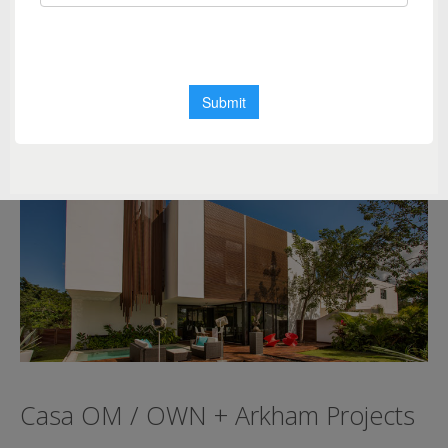
Merida
,
Mexico
,
OWN
,
Roberto Romero Maldonado
,
vivienda unifamiliar
,
Yucatan
Casa OM / OWN + Arkham Projects