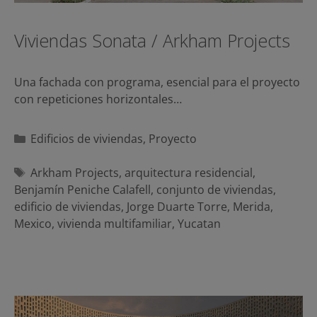
Viviendas Sonata / Arkham Projects
Una fachada con programa, esencial para el proyecto
con repeticiones horizontales…
Categorías
Edificios de viviendas
,
Proyecto
Etiquetas
Arkham Projects
,
arquitectura residencial
,
Benjamín Peniche Calafell
,
conjunto de viviendas
,
edificio de viviendas
,
Jorge Duarte Torre
,
Merida
,
Mexico
,
vivienda multifamiliar
,
Yucatan