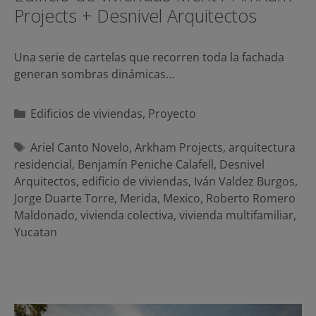
Projects + Desnivel Arquitectos
Una serie de cartelas que recorren toda la fachada
generan sombras dinámicas…
Categorías
Edificios de viviendas
,
Proyecto
Etiquetas
Ariel Canto Novelo
,
Arkham Projects
,
arquitectura
residencial
,
Benjamín Peniche Calafell
,
Desnivel
Arquitectos
,
edificio de viviendas
,
Iván Valdez Burgos
,
Jorge Duarte Torre
,
Merida
,
Mexico
,
Roberto Romero
Maldonado
,
vivienda colectiva
,
vivienda multifamiliar
,
Yucatan