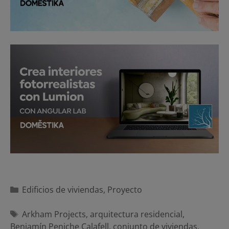
Categorías
Edificios de viviendas
,
Proyecto
Etiquetas
Arkham Projects
,
arquitectura residencial
,
Benjamín Peniche Calafell
,
conjunto de viviendas
,