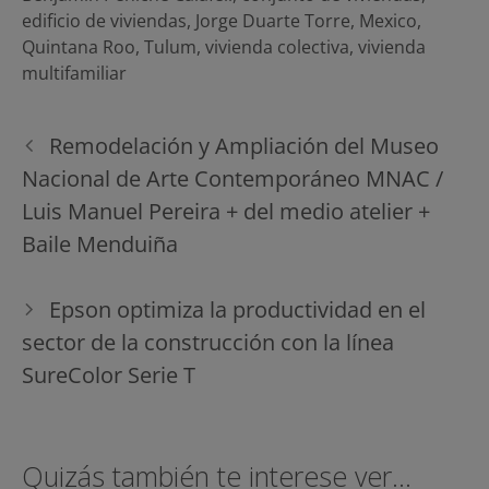
edificio de viviendas
,
Jorge Duarte Torre
,
Mexico
,
Quintana Roo
,
Tulum
,
vivienda colectiva
,
vivienda
multifamiliar
Navegación
Remodelación y Ampliación del Museo
de
Nacional de Arte Contemporáneo MNAC /
entradas
Luis Manuel Pereira + del medio atelier +
Baile Menduiña
Epson optimiza la productividad en el
sector de la construcción con la línea
SureColor Serie T
Quizás también te interese ver...