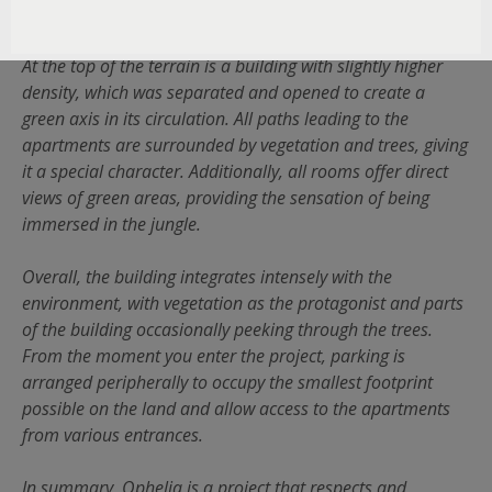
and is illuminated at night.
At the top of the terrain is a building with slightly higher
density, which was separated and opened to create a
green axis in its circulation. All paths leading to the
apartments are surrounded by vegetation and trees, giving
it a special character. Additionally, all rooms offer direct
views of green areas, providing the sensation of being
immersed in the jungle.
Overall, the building integrates intensely with the
environment, with vegetation as the protagonist and parts
of the building occasionally peeking through the trees.
From the moment you enter the project, parking is
arranged peripherally to occupy the smallest footprint
possible on the land and allow access to the apartments
from various entrances.
In summary, Ophelia is a project that respects and