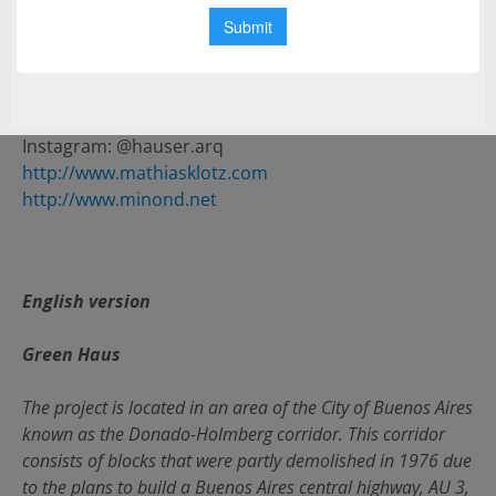
Fecha de finalizacion: 2014
Fotografias:
Albano García
Contacto
http://hauser.site/arq
Instagram: @hauser.arq
http://www.mathiasklotz.com
http://www.minond.net
English version
Green Haus
The project is located in an area of the City of Buenos Aires
known as the Donado-Holmberg corridor. This corridor
consists of blocks that were partly demolished in 1976 due
to the plans to build a Buenos Aires central highway, AU 3,