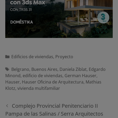
Categorías
Edificios de viviendas
,
Proyecto
Etiquetas
Belgrano
,
Buenos Aires
,
Daniela Ziblat
,
Edgardo
Minond
,
edificio de viviendas
,
German Hauser
,
Hauser
,
Hauser Oficina de Arquitectura
,
Mathias
Klotz
,
vivienda multifamiliar
Navegación
Complejo Provincial Penitenciario II
de
Pampa de las Salinas / Serra Arquitectos
entradas