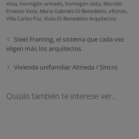
vista
,
hormigón armado
,
hormigón visto
,
Marcelo
Ernesto Viola
,
María Gabriela Di Benedetto
,
oficinas
,
Villa Carlos Paz
,
Viola-Di Benedetto Arquitectos
Navegación
Steel Framing, el sistema que cada vez
de
eligen más los arquitectos
entradas
Vivienda unifamiliar Almeda / Sincro
Quizás también te interese ver...