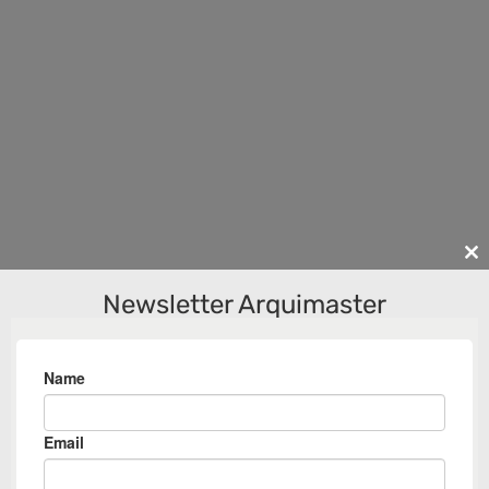
Cl
th
Newsletter Arquimaster
m