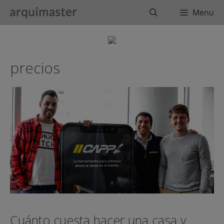
Saltar
Buscar
Menu
al
contenido
precios
Cuánto cuesta hacer una casa y