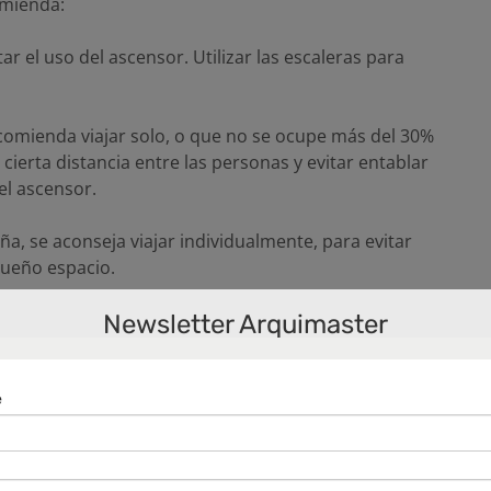
mienda:
tar el uso del ascensor. Utilizar las escaleras para
recomienda viajar solo, o que no se ocupe más del 30%
r cierta distancia entre las personas y evitar entablar
el ascensor.
ña, se aconseja viajar individualmente, para evitar
queño espacio.
descartable para oprimir la botonera.
Newsletter Arquimaster
vado de manos con jabón, desinfectante o usar alcohol
salir del ascensor, sino higienizarse correctamente