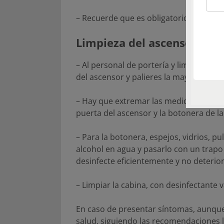
– Recuerde que es obligatorio el uso de
Limpieza del ascensor y la
– Al personal de portería y limpieza del
del ascensor y palieres la mayor cantid
– Hay que extremar las medidas de lim
puerta del ascensor y la botonera de la 
– Para la botonera, espejos, vidrios, 
alcohol en agua y pasarlo con un trapo
desinfecte eficientemente y no deterio
– Limpiar la cabina, con desinfectante v
En caso de presentar síntomas, aunque
salud, siguiendo las recomendaciones lo