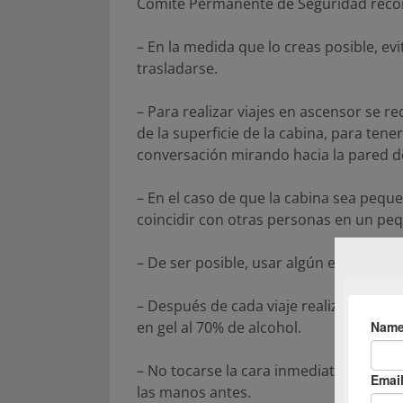
Comité Permanente de Seguridad reco
– En la medida que lo creas posible, evi
trasladarse.
– Para realizar viajes en ascensor se 
de la superficie de la cabina, para tene
conversación mirando hacia la pared d
– En el caso de que la cabina sea peque
coincidir con otras personas en un pe
– De ser posible, usar algún elemento 
– Después de cada viaje realizar un la
en gel al 70% de alcohol.
– No tocarse la cara inmediatamente al 
las manos antes.