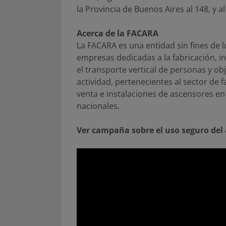
la Provincia de Buenos Aires al 148, y a
Acerca de la FACARA
La FACARA es una entidad sin fines de 
empresas dedicadas a la fabricación, i
el transporte vertical de personas y 
actividad, pertenecientes al sector de 
venta e instalaciones de ascensores en 
nacionales.
Ver campaña sobre el uso seguro del 