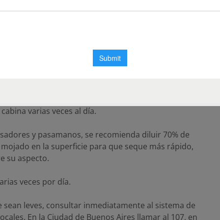
 tapaboca y/o barbijos para circular.
s zonas vinculadas
 edificio, se le recomienda la limpieza y desinfección
ad de veces posible.
pieza con desinfectantes líquidos en zonas como la
cabina varias veces al día.
pulsadores y pasamanos, se recomienda diluir 70% de
 mojado en la superficie para que seque más rápido,
re su aspecto.
arias veces por día.
 sean leves, consultar inmediatamente al sistema de
cales. En la Ciudad de Buenos Aires llamar al 107, en