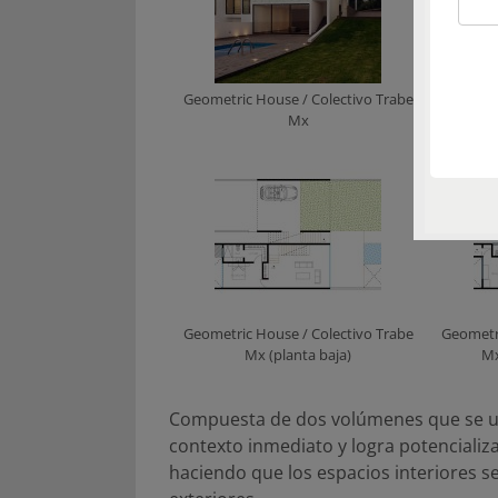
Geometric House / Colectivo Trabe
Geometri
Mx
Geometric House / Colectivo Trabe
Geometri
Mx (planta baja)
Mx
Compuesta de dos volúmenes que se une
contexto inmediato y logra potencializ
haciendo que los espacios interiores 