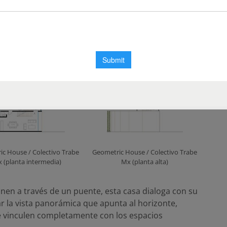
c House / Colectivo Trabe
Geometric House / Colectivo Trabe
Mx
Mx
c House / Colectivo Trabe
Geometric House / Colectivo Trabe
 (planta intermedia)
Mx (planta alta)
n a través de un puente, esta casa dialoga con su
ar la vista panorámica que apunta al horizonte,
se vinculen completamente con los espacios