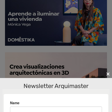
Cl
th
Newsletter Arquimaster
m