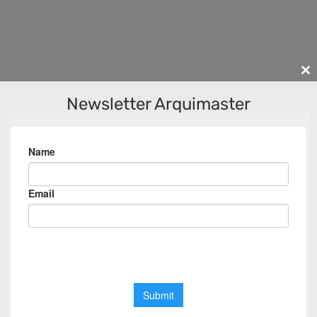
Cl
th
Newsletter Arquimaster
m