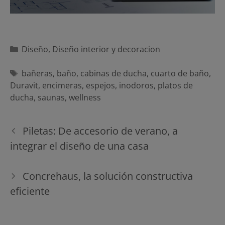
Categorías
Diseño
,
Diseño interior y decoracion
Etiquetas
bañeras
,
baño
,
cabinas de ducha
,
cuarto de baño
,
Duravit
,
encimeras
,
espejos
,
inodoros
,
platos de
ducha
,
saunas
,
wellness
Navegación
Piletas: De accesorio de verano, a
de
integrar el diseño de una casa
entradas
Concrehaus, la solución constructiva
eficiente