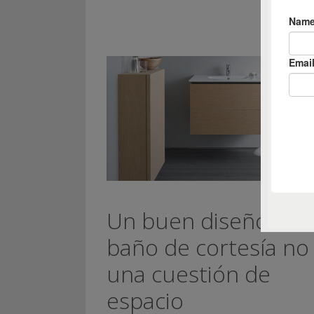
Un buen diseño del
baño de cortesía no
una cuestión de
espacio