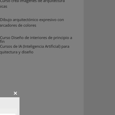
Close
this
module