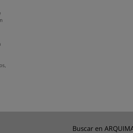
e
un
n
os
,
Buscar en ARQUIM