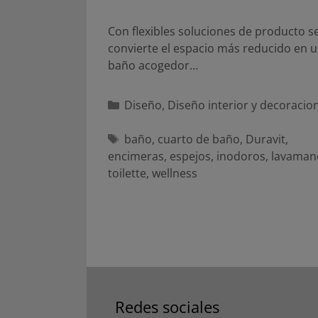
Con flexibles soluciones de producto s
convierte el espacio más reducido en 
baño acogedor…
Categorías
Diseño
,
Diseño interior y decoracio
Etiquetas
baño
,
cuarto de baño
,
Duravit
,
encimeras
,
espejos
,
inodoros
,
lavaman
toilette
,
wellness
Redes sociales