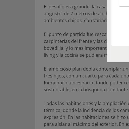
El desafío era grande, la casa chorizo 
angosto, de 7 metros de ancho por 14 
ambientes chicos, con variación de nive
El punto de partida fue rescatar los det
carpinterías del frente y las dos que est
bovedilla, y lo más importante: mantene
living y la cocina se pudiera mejorar la 
El ambicioso plan debía contemplar un
tres hijos, con un cuarto para cada u
fuera poco, un espacio donde poder re
sustentable, en la búsqueda constante 
Todas las habitaciones y la ampliación 
térmica, donde la incidencia de los ca
expresión. En las habitaciones se hizo 
para aislar al máximo del exterior. En 