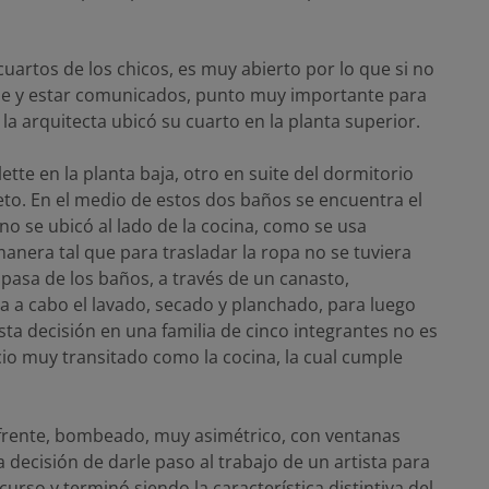
cuartos de los chicos, es muy abierto por lo que si no
se y estar comunicados, punto muy importante para
 la arquitecta ubicó su cuarto en la planta superior.
lette en la planta baja, otro en suite del dormitorio
eto. En el medio de estos dos baños se encuentra el
no se ubicó al lado de la cocina, como se usa
nera tal que para trasladar la ropa no se tuviera
a pasa de los baños, a través de un canasto,
va a cabo el lavado, secado y planchado, para luego
ta decisión en una familia de cinco integrantes no es
o muy transitado como la cocina, la cual cumple
El frente, bombeado, muy asimétrico, con ventanas
la decisión de darle paso al trabajo de un artista para
rso y terminó siendo la característica distintiva del