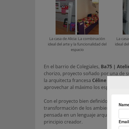
La casa de Alicia: La combinación
La casa
ideal del arte y la funcionalidad del
ideal de
espacio
En el barrio de Colegiales,
Ba75 | Ateli
chorizo, proyecto soñado por una de s
la arquitecta francesa
Céline Mignot
. 
aprovechar al máximo los espacios y el
Con el proyecto bien definido, la obra 
transformación de los ambientes fue co
pensada en un lenguaje arquitectónic
principio creador.