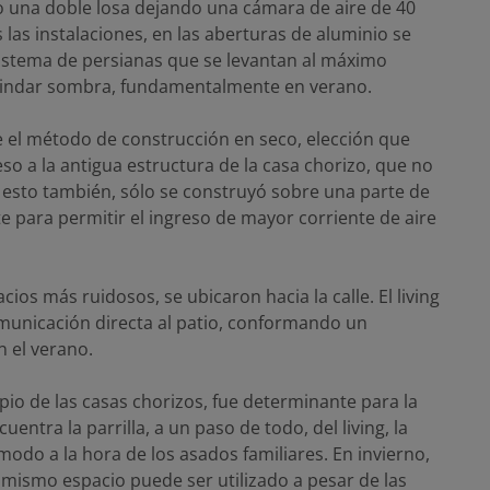
izo una doble losa dejando una cámara de aire de 40
las instalaciones, en las aberturas de aluminio se
sistema de persianas que se levantan al máximo
brindar sombra, fundamentalmente en verano.
ue el método de construcción en seco, elección que
so a la antigua estructura de la casa chorizo, que no
 esto también, sólo se construyó sobre una parte de
te para permitir el ingreso de mayor corriente de aire
cios más ruidosos, se ubicaron hacia la calle. El living
unicación directa al patio, conformando un
n el verano.
ipio de las casas chorizos, fue determinante para la
entra la parrilla, a un paso de todo, del living, la
odo a la hora de los asados familiares. En invierno,
e mismo espacio puede ser utilizado a pesar de las