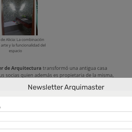
 de Alicia: La combinación
l arte y la funcionalidad del
espacio
er de Arquitectura
transformó una antigua casa
us socias quien además es propietaria de la misma,
La obra combina el arte urbano con la idea de
Newsletter Arquimaster
 ahorro de energía.
se inició desde adentro hacia afuera. La
mpleta, incluyó una ampliación en la planta superior
o bien moderno basado en la sustentabilidad como