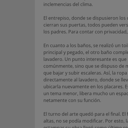
inclemencias del clima.
El entrepiso, donde se dispusieron los 
cierran sus puertas, todos pueden ver
los padres. Para contar con privacidad,
En cuanto a los baños, se realizó un toi
principal y pegado, el otro baño compl
lavadero. Un punto interesante es que 
comúnmente, sino que se dispuso de ma
que bajar y subir escaleras. Así, la rop
directamente al lavadero, donde se lle
ubicarla nuevamente en los placares. Es
un tema menor, libera mucho un espaci
netamente con su función.
El turno del arte quedó para el final. 
altas, no se podía modificar. Por esto, 
estampar su obra llegó como último recu