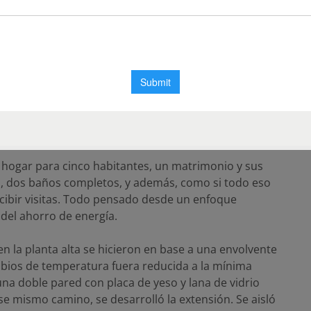
original fue pensada y diseñada en un terreno
metros de largo, donde se implantaron varios
les y escasa ventilación.
alles interesantes de la construcción: las tres
aban en el living con sus respectivos bitró, la
r la huella, logrando que a través del patio lindero al
ventilación de la casa y aprovechar más la luz del día.
 hogar para cinco habitantes, un matrimonio y sus
no, dos baños completos, y además, como si todo eso
cibir visitas. Todo pensado desde un enfoque
del ahorro de energía.
en la planta alta se hicieron en base a una envolvente
mbios de temperatura fuera reducida a la mínima
una doble pared con placa de yeso y lana de vidrio
ese mismo camino, se desarrolló la extensión. Se aisló