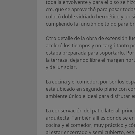
toda la envolvente y para el piso se h
cm, que se aprovechó para pasar todas 
colocó doble vidriado hermético y un 
cumpliendo la función de toldo para 
Otro detalle de la obra de extensión f
aceleró los tiempos y no cargó tanto pe
estaba preparada para soportarlo. Por
la terraza, dejando libre el margen nor
y de luz solar.
La cocina y el comedor, por ser los espa
está ubicado en segundo plano con com
ambiente único e ideal para disfrutar e
La conservación del patio lateral, princ
arquitecta. También allí es donde se encu
cocina y el comedor, muy práctico y cóm
al estar encerrado y semi cubierto, es