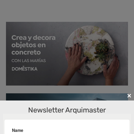
Cl
th
Newsletter Arquimaster
m