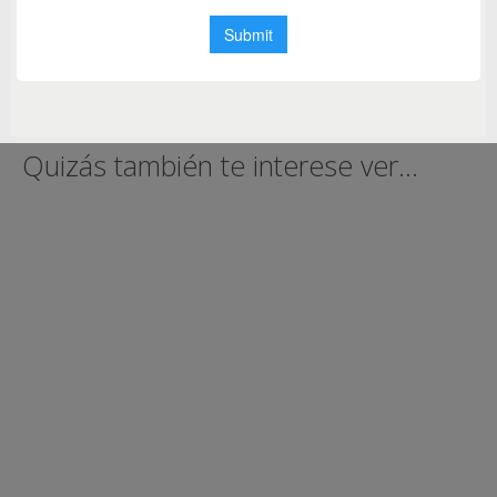
La Floralis Genérica vuelve a brillar con la
iluminación de Philips
Quizás también te interese ver...