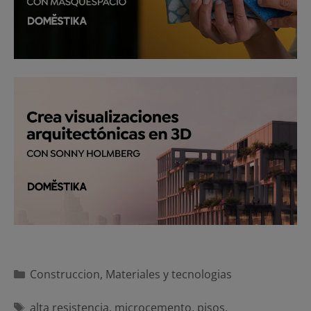
Categorías
Construccion
,
Materiales y tecnologias
Etiquetas
alta resistencia
,
microcemento
,
pisos
,