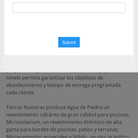
vincula el conocimiento de materias primas, la
implementación de procesos productivos de
vanguardia y la tecnología para obtener los mejores
resultados en términos de calidad, diseño y
rendimiento.
La filosofía de Tierras Nuestras es lograr una
categoría superior en materiales, con un servicio
personalizando en desarrollo y seguimiento de cada
proyecto. Su particular método de trabajo just in
timele permite garantizar los objetivos de
abastecimiento y tiempo de entrega programada
cada cliente.
Tierras Nuestras produce Agua de Piedra un
revestimiento calcáreo de gran calidad para piscinas;
Microsolarium, un revestimiento Atérmico de alta
gama para bordes de piscinas, patios y terrazas;
Microcementos especiales y Sólido, un piso granítico