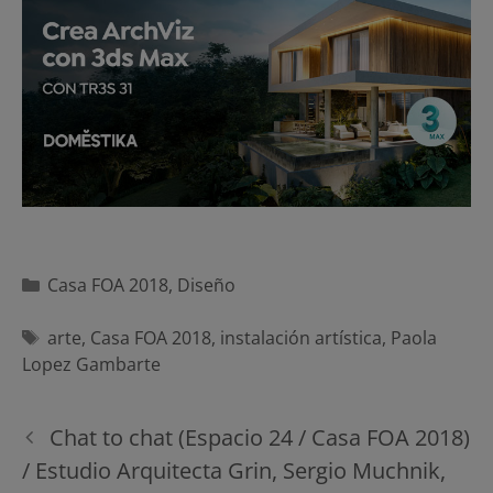
Categorías
Casa FOA 2018
,
Diseño
Etiquetas
arte
,
Casa FOA 2018
,
instalación artística
,
Paola
Lopez Gambarte
Navegación
Chat to chat (Espacio 24 / Casa FOA 2018)
de
/ Estudio Arquitecta Grin, Sergio Muchnik,
entradas