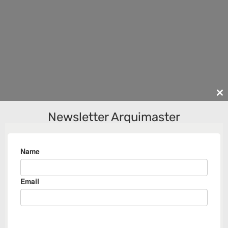
Cl
th
Newsletter Arquimaster
m