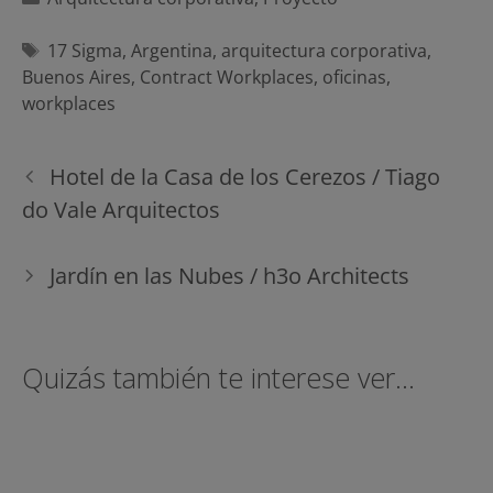
Etiquetas
17 Sigma
,
Argentina
,
arquitectura corporativa
,
Buenos Aires
,
Contract Workplaces
,
oficinas
,
workplaces
Navegación
Hotel de la Casa de los Cerezos / Tiago
de
do Vale Arquitectos
entradas
Jardín en las Nubes / h3o Architects
Quizás también te interese ver...