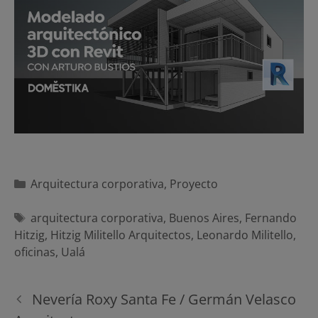
Categorías
Arquitectura corporativa
,
Proyecto
Etiquetas
arquitectura corporativa
,
Buenos Aires
,
Fernando
Hitzig
,
Hitzig Militello Arquitectos
,
Leonardo Militello
,
oficinas
,
Ualá
Navegación
Nevería Roxy Santa Fe / Germán Velasco
de