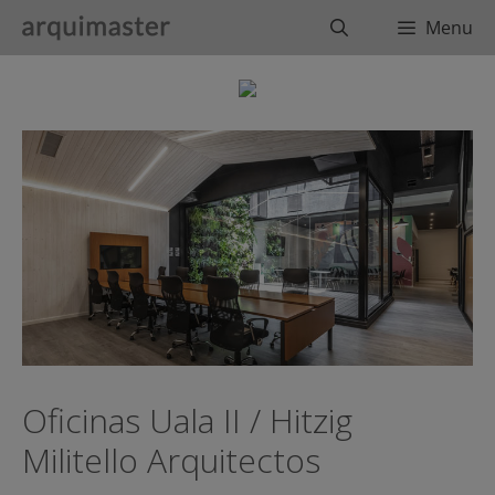
Saltar
Buscar
Menu
al
contenido
Oficinas Uala II / Hitzig
Militello Arquitectos