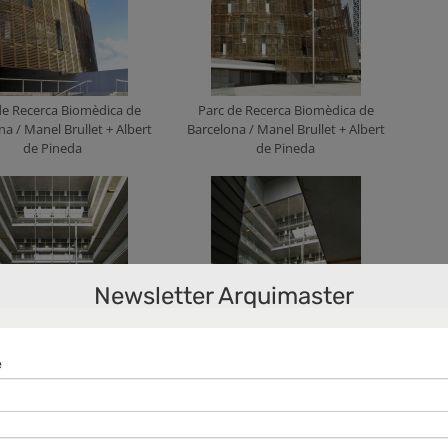
de Recerca Biomèdica de
Parc de Recerca Biomèdica de
na / Manel Brullet + Albert
Barcelona / Manel Brullet + Albert
de Pineda
de Pineda
Newsletter Arquimaster
de Recerca Biomèdica de
Parc de Recerca Biomèdica de
na / Manel Brullet + Albert
Barcelona / Manel Brullet + Albert
de Pineda
de Pineda