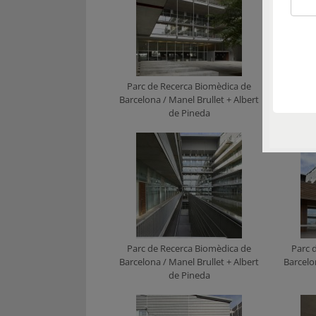
Parc de Recerca Biomèdica de
Parc 
Barcelona / Manel Brullet + Albert
Barcelo
de Pineda
Parc de Recerca Biomèdica de
Parc 
Barcelona / Manel Brullet + Albert
Barcelo
de Pineda