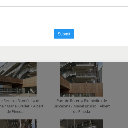
de Recerca Biomèdica de
Parc de Recerca Biomèdica de
na / Manel Brullet + Albert
Barcelona / Manel Brullet + Albert
de Pineda
de Pineda
de Recerca Biomèdica de
Parc de Recerca Biomèdica de
na / Manel Brullet + Albert
Barcelona / Manel Brullet + Albert
de Pineda
de Pineda