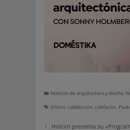
Categorías
Noticias de arquitectura y diseño
,
N
Etiquetas
biVitro
,
calefacción
,
calefactor
,
Peab
Navegación
Holcim presenta su «Program