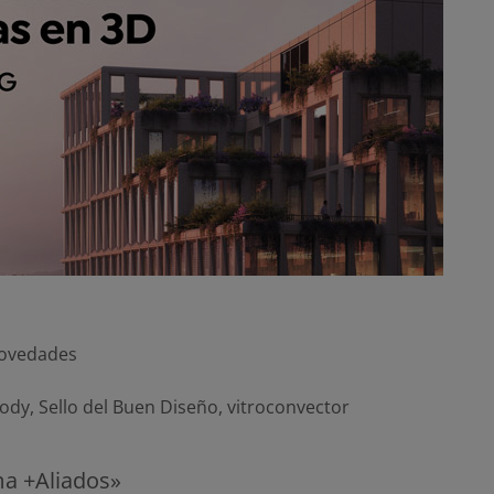
ovedades
ody
,
Sello del Buen Diseño
,
vitroconvector
a +Aliados»