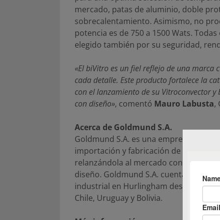
mercado, patas de aluminio, doble pr
sobrecalentamiento. Asimismo, no pro
potencia es de 750 a 1500 Wats. Todas
elegido también por su seguridad, rendi
«El biVitro es un fiel reflejo de una marca
cada detalle. Este producto fortalece la c
con el lanzamiento de su Vitroconvector y 
con diseño»
, comentó
Mauro Labusta
,
Acerca de Goldmund S.A.
Goldmund S.A. es una empresa nacional
importación y fabricación de electrodo
relanzándola al mercado con un nuevo 
diseño. Goldmund S.A. cuenta actualm
industrial en Hurlingham desde donde 
Chile, Uruguay y Bolivia.