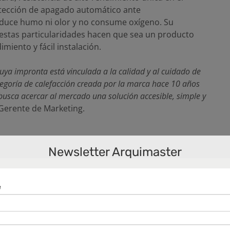
otección de apagado automático ante
duce humo ni olor y no consume oxígeno. Su
 estas particularidades hacen que sea un producto
miento y fácil instalación.
 cuya impronta está vinculada a la calidad y al cuidado de
ategoría de calefacción creada por la marca hace 10 años
busca acercar al mercado una solución accesible, simple y
 Gerente de Marketing.
 fundada en 2003 por Do Sun Choi, dedicada a la
Newsletter Arquimaster
mésticos. En el año 2004 adquiere la marca Peabody,
concepto dentro del rubro, basado en la calidad y
ente con una nómina de 96 empleados y una planta
abastece al mercado local y exporta a países como