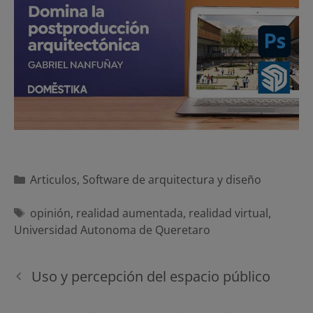
Categorías
Articulos
,
Software de arquitectura y diseño
Etiquetas
opinión
,
realidad aumentada
,
realidad virtual
,
Universidad Autonoma de Queretaro
Navegación
Uso y percepción del espacio público
de
entradas