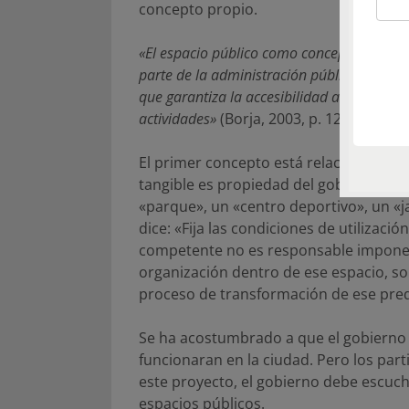
concepto propio.
«El espacio público como concepto jurídic
parte de la administración pública, propie
que garantiza la accesibilidad a todos y fij
actividades»
(Borja, 2003, p. 122).
El primer concepto está relacionado a 
tangible es propiedad del gobierno, y 
«parque», un «centro deportivo», un «j
dice: «Fija las condiciones de utilizació
competente no es responsable imponer 
organización dentro de ese espacio, so
proceso de transformación de ese pred
Se ha acostumbrado a que el gobierno
funcionaran en la ciudad. Pero los par
este proyecto, el gobierno debe escucha
espacios públicos.