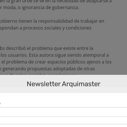
en la gran urbe se ve en la necesidad de adaptarse a
r moda, o ignorancia de gobernanza.
gobierno tienen la responsabilidad de trabajar en
spondan a procesos sociales y condiciones
bs describió el problema que existe entre la
 los usuarios. Esta autora sigue siendo atemporal a
 el problema de crear espacios públicos ajenos a los
án generando propuestas adoptadas de otras
s culturales, sociales, económicos y
locales.
Newsletter Arquimaster
 una ciudad, porque ahí convergen distintos tipos de
ión social. La ciudad con sus calles y edificios
 no ser experimentados por la sociedad.
de espacio público, analizándolos concluiré con un