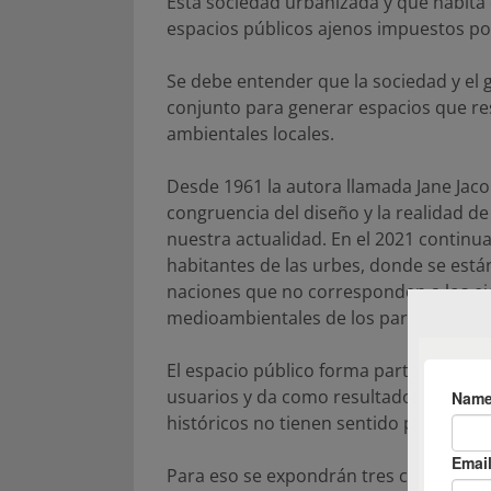
Esta sociedad urbanizada y que habita 
espacios públicos ajenos impuestos po
Se debe entender que la sociedad y el 
conjunto para generar espacios que re
ambientales locales.
Desde 1961 la autora llamada Jane Jaco
congruencia del diseño y la realidad de
nuestra actualidad. En el 2021 continua
habitantes de las urbes, donde se est
naciones que no corresponden a los eje
medioambientales de los participantes 
El espacio público forma parte vital de
usuarios y da como resultado una expres
históricos no tienen sentido propio al
Para eso se expondrán tres conceptos 