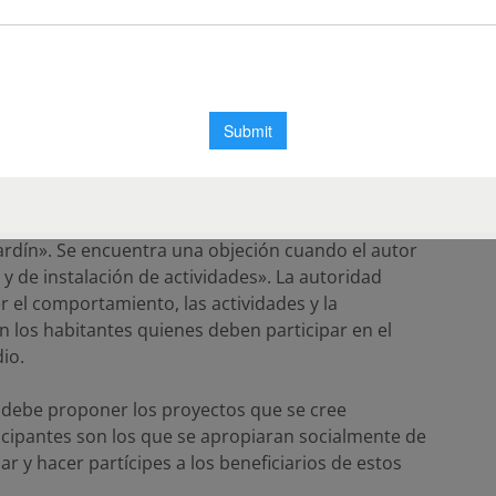
o es un espacio sometido a una regulación específica por
taria o que posee la facultad de dominio sobre el suelo y
a las condiciones de utilización y de instalación de
una pertenencia gubernamental. En efecto, el suelo
tiene la responsabilidad de transformarlo en un
ardín». Se encuentra una objeción cuando el autor
n y de instalación de actividades». La autoridad
el comportamiento, las actividades y la
n los habitantes quienes deben participar en el
io.
 debe proponer los proyectos que se cree
ticipantes son los que se apropiaran socialmente de
r y hacer partícipes a los beneficiarios de estos