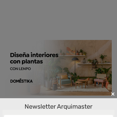
Cl
th
Newsletter Arquimaster
m