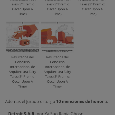
Tales (3º Premio:
Tales (3º Premio:
Tales (3º Premio:
Oscar Upon A
Oscar Upon A
Oscar Upon A
Time)
Time)
Time)
Resultados del
Resultados del
Concurso
Concurso
Internacional de
Internacional de
Arquitectura Fairy
Arquitectura Fairy
Tales (3º Premio:
Tales (3º Premio:
Oscar Upon A
Oscar Upon A
Time)
Time)
Ademas el Jurado ortorgo
10 menciones de honor
a:
–
Detroit S.A.R.
por Ya Suo Rania Ghosn