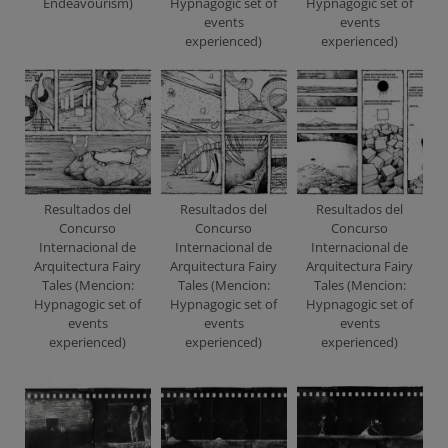
Endeavourism)
Hypnagogic set of
Hypnagogic set of
events
events
experienced)
experienced)
Resultados del
Resultados del
Resultados del
Concurso
Concurso
Concurso
Internacional de
Internacional de
Internacional de
Arquitectura Fairy
Arquitectura Fairy
Arquitectura Fairy
Tales (Mencion:
Tales (Mencion:
Tales (Mencion:
Hypnagogic set of
Hypnagogic set of
Hypnagogic set of
events
events
events
experienced)
experienced)
experienced)