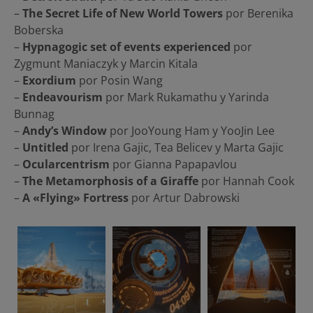
–
The Secret Life of New World Towers
por Berenika
Boberska
–
Hypnagogic set of events experienced
por
Zygmunt Maniaczyk y Marcin Kitala
–
Exordium
por Posin Wang
–
Endeavourism
por Mark Rukamathu y Yarinda
Bunnag
–
Andy’s Window
por JooYoung Ham y YooJin Lee
–
Untitled
por Irena Gajic, Tea Belicev y Marta Gajic
–
Ocularcentrism
por Gianna Papapavlou
–
The Metamorphosis of a Giraffe
por Hannah Cook
–
A «Flying» Fortress
por Artur Dabrowski