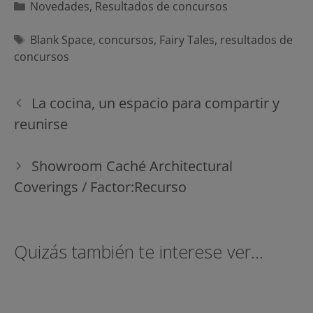
Categorías
Novedades
,
Resultados de concursos
Etiquetas
Blank Space
,
concursos
,
Fairy Tales
,
resultados de
concursos
Navegación
La cocina, un espacio para compartir y
de
reunirse
entradas
Showroom Caché Architectural
Coverings / Factor:Recurso
Quizás también te interese ver...