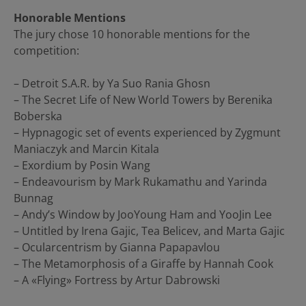
Honorable Mentions
The jury chose 10 honorable mentions for the
competition:
– Detroit S.A.R. by Ya Suo Rania Ghosn
– The Secret Life of New World Towers by Berenika
Boberska
– Hypnagogic set of events experienced by Zygmunt
Maniaczyk and Marcin Kitala
– Exordium by Posin Wang
– Endeavourism by Mark Rukamathu and Yarinda
Bunnag
– Andy’s Window by JooYoung Ham and YooJin Lee
– Untitled by Irena Gajic, Tea Belicev, and Marta Gajic
– Ocularcentrism by Gianna Papapavlou
– The Metamorphosis of a Giraffe by Hannah Cook
– A «Flying» Fortress by Artur Dabrowski