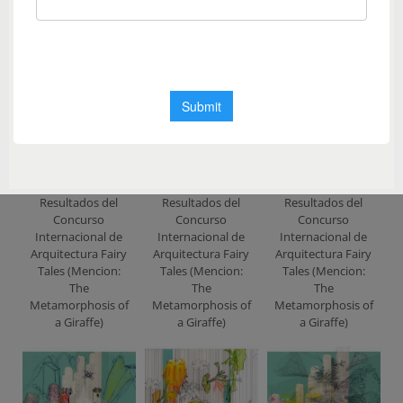
Detroit S.A.R.)
The
The
Metamorphosis of
Metamorphosis of
a Giraffe)
a Giraffe)
Resultados del
Resultados del
Resultados del
Concurso
Concurso
Concurso
Internacional de
Internacional de
Internacional de
Arquitectura Fairy
Arquitectura Fairy
Arquitectura Fairy
Tales (Mencion:
Tales (Mencion:
Tales (Mencion:
The
The
The
Metamorphosis of
Metamorphosis of
Metamorphosis of
a Giraffe)
a Giraffe)
a Giraffe)