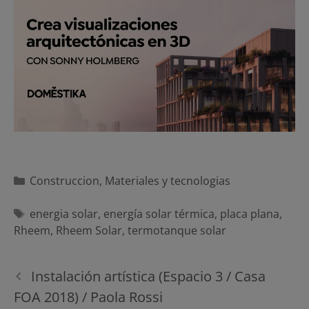
Categorías
Construccion
,
Materiales y tecnologias
Etiquetas
energia solar
,
energía solar térmica
,
placa plana
,
Rheem
,
Rheem Solar
,
termotanque solar
Navegación
Instalación artística (Espacio 3 / Casa
de
FOA 2018) / Paola Rossi
entradas