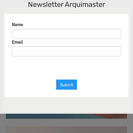
th
Newsletter Arquimaster
m