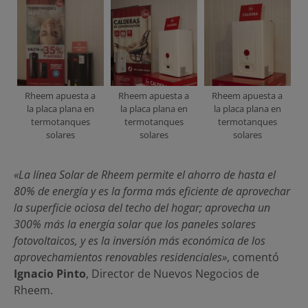
Rheem apuesta a
Rheem apuesta a
Rheem apuesta a
la placa plana en
la placa plana en
la placa plana en
termotanques
termotanques
termotanques
solares
solares
solares
«La línea Solar de Rheem permite el ahorro de hasta el
80% de energía y es la forma más eficiente de aprovechar
la superficie ociosa del techo del hogar; aprovecha un
300% más la energía solar que los paneles solares
fotovoltaicos, y es la inversión más económica de los
aprovechamientos renovables residenciales»
, comentó
Ignacio Pinto
, Director de Nuevos Negocios de
Rheem.