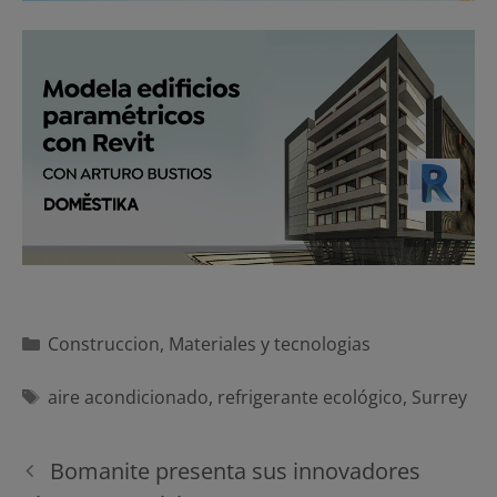
Categorías
Construccion
,
Materiales y tecnologias
Etiquetas
aire acondicionado
,
refrigerante ecológico
,
Surrey
Navegación
Bomanite presenta sus innovadores
de