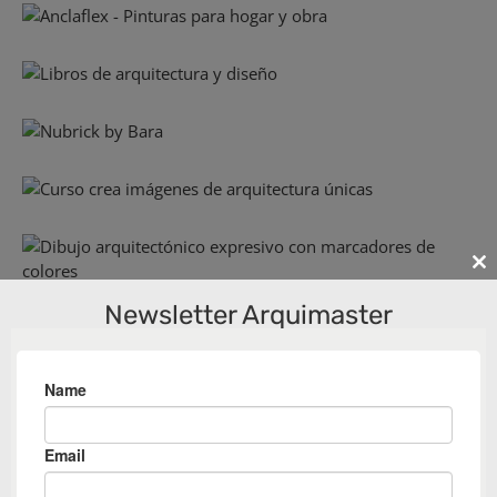
Cl
th
Newsletter Arquimaster
m