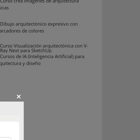
Close
this
module