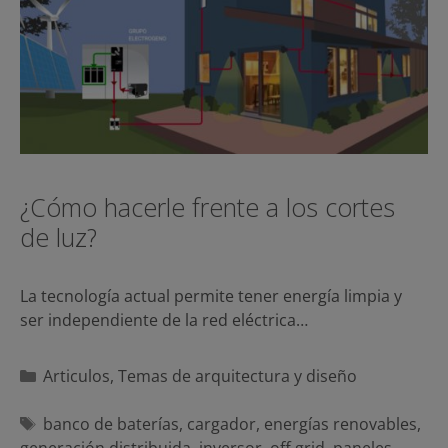
¿Cómo hacerle frente a los cortes
de luz?
La tecnología actual permite tener energía limpia y
ser independiente de la red eléctrica…
Categorías
Articulos
,
Temas de arquitectura y diseño
Etiquetas
banco de baterías
,
cargador
,
energías renovables
,
generación distribuida
,
inversor
,
off grid
,
paneles