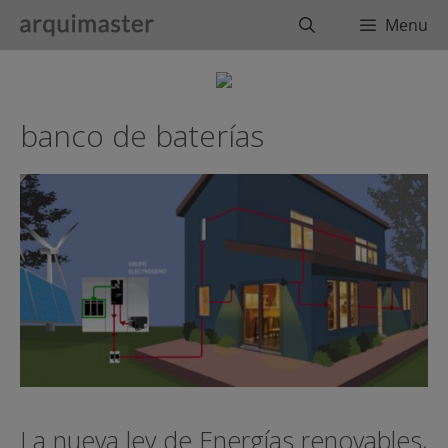
Saltar
Buscar
Menu
al
contenido
banco de baterías
La nueva ley de Energías renovables,