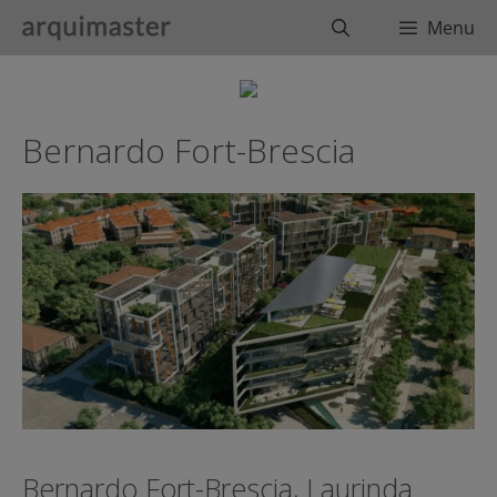
Saltar
Buscar
Menu
al
contenido
Bernardo Fort-Brescia
Bernardo Fort-Brescia, Laurinda