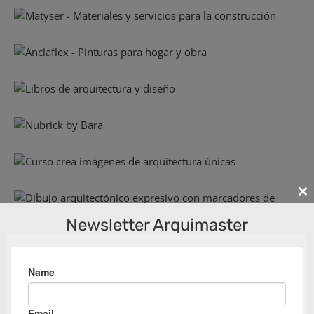
Cl
th
Newsletter Arquimaster
m