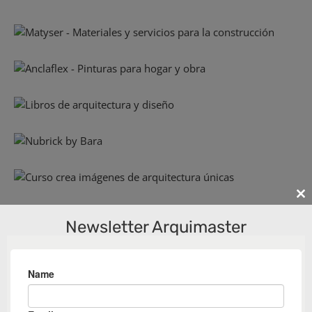
Cl
th
Newsletter Arquimaster
m