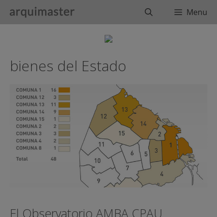
Saltar
Buscar
Menu
al
contenido
bienes del Estado
El Observatorio AMBA CPAU