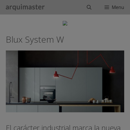
Saltar
Buscar
Menu
al
contenido
Blux System W
El carácter industrial marca la nueva