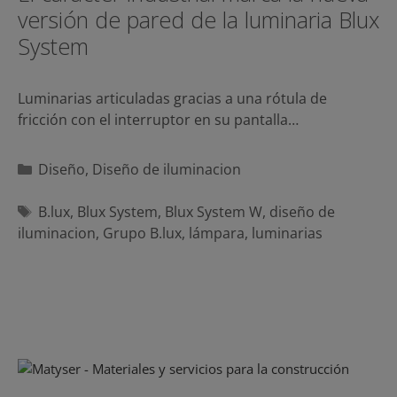
versión de pared de la luminaria Blux
System
Luminarias articuladas gracias a una rótula de
fricción con el interruptor en su pantalla…
Categorías
Diseño
,
Diseño de iluminacion
Etiquetas
B.lux
,
Blux System
,
Blux System W
,
diseño de
iluminacion
,
Grupo B.lux
,
lámpara
,
luminarias