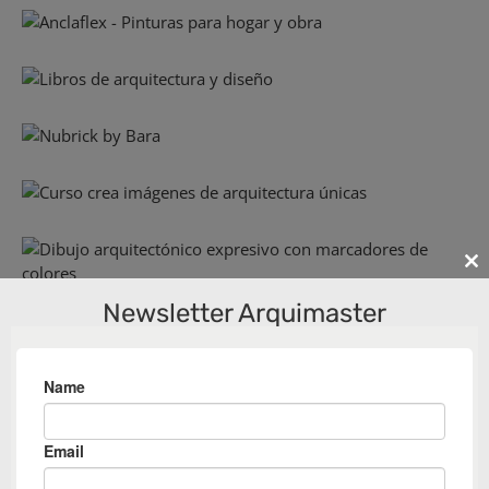
Cl
th
Newsletter Arquimaster
m