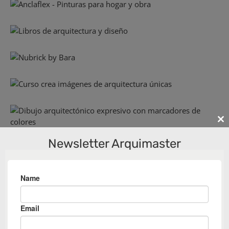
Cl
th
Newsletter Arquimaster
m