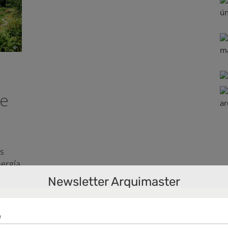
ue
as
nergía
Newsletter Arquimaster
diseño