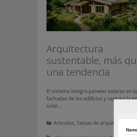
Arquitectura
sustentable, más q
una tendencia
El sistema integra paneles solares en l
fachadas de los edificios y captura la e
solar…
Categorías
Articulos
,
Temas de arquitectura y 