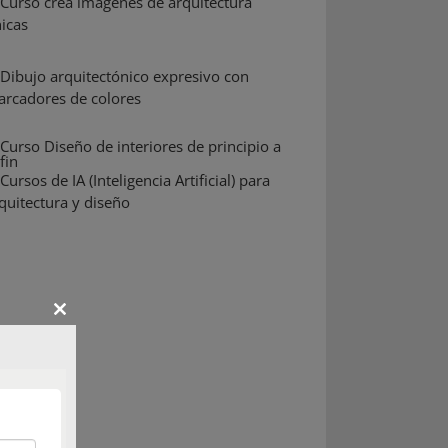
Close
this
module