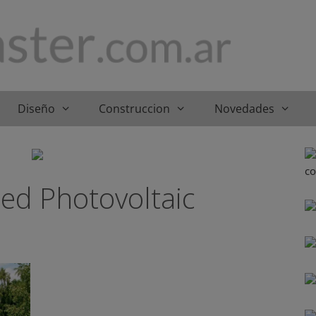
Diseño
Construccion
Novedades
ted Photovoltaic