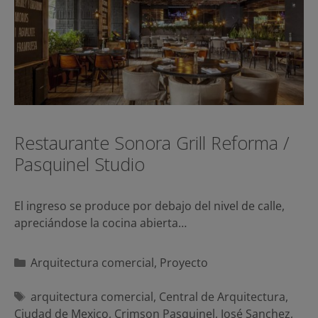
Restaurante Sonora Grill Reforma /
Pasquinel Studio
El ingreso se produce por debajo del nivel de calle,
apreciándose la cocina abierta…
Categorías
Arquitectura comercial
,
Proyecto
Etiquetas
arquitectura comercial
,
Central de Arquitectura
,
Ciudad de Mexico
,
Crimson Pasquinel
,
José Sanchez
,