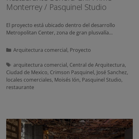
Monterrey / Pasquinel Studio
El proyecto está ubicado dentro del desarrollo
Metropolitan Center, zona de gran plusvalía…
Categorías
Arquitectura comercial
,
Proyecto
Etiquetas
arquitectura comercial
,
Central de Arquitectura
,
Ciudad de Mexico
,
Crimson Pasquinel
,
José Sanchez
,
locales comerciales
,
Moisés Ión
,
Pasquinel Studio
,
restaurante