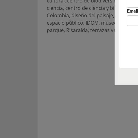
cultural
,
centro de biodiversidad
,
centr
ciencia
,
centro de ciencia y biodiversid
Colombia
,
diseño del paisaje
,
Dosqueb
espacio público
,
IDOM
,
museos
,
paisaj
parque
,
Risaralda
,
terrazas verdes