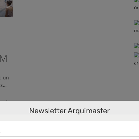
OM
o un
as…
ra la
Newsletter Arquimaster
ntro