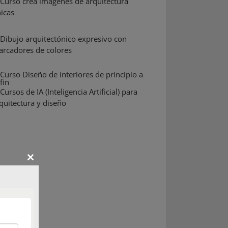
Close
this
module