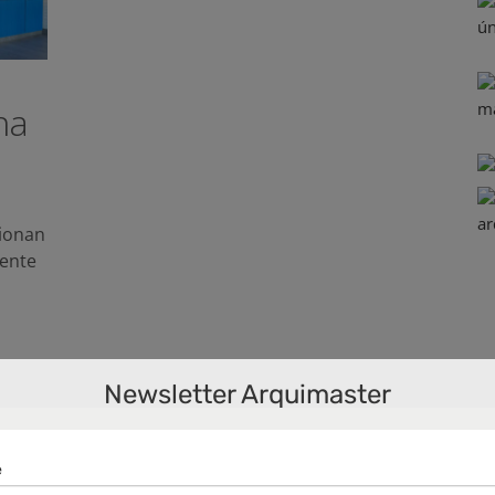
na
sionan
ente
Newsletter Arquimaster
a
xico
,
ana
,