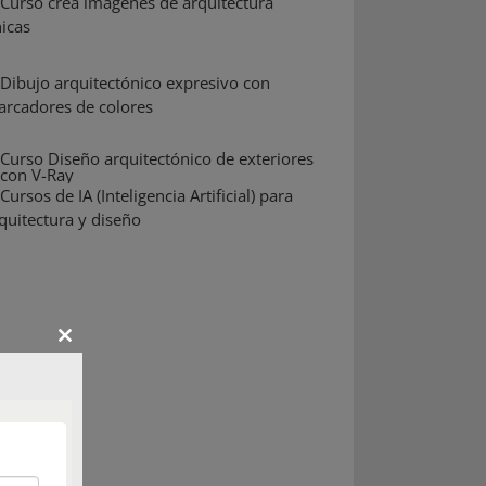
Close
this
module