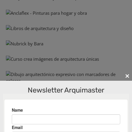
Cl
th
Newsletter Arquimaster
m