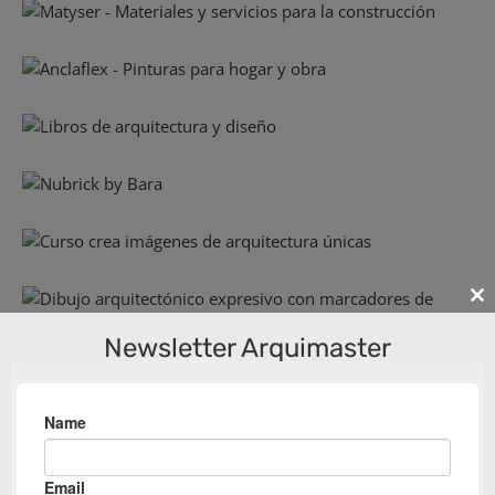
Cl
th
Newsletter Arquimaster
m