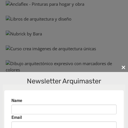
Cl
th
Newsletter Arquimaster
m