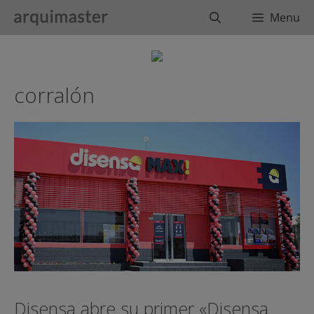
Saltar
Buscar
Menu
al
contenido
corralón
Disensa abre su primer «Disensa